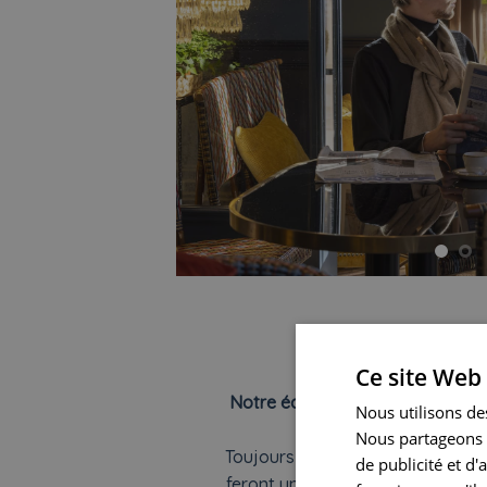
Concierg
Ce site Web 
Notre équipe de réception est à
Nous utilisons des
7j/7.
Nous partageons é
Toujours disponibles et à l’écout
de publicité et d
feront un plaisir de vous acco