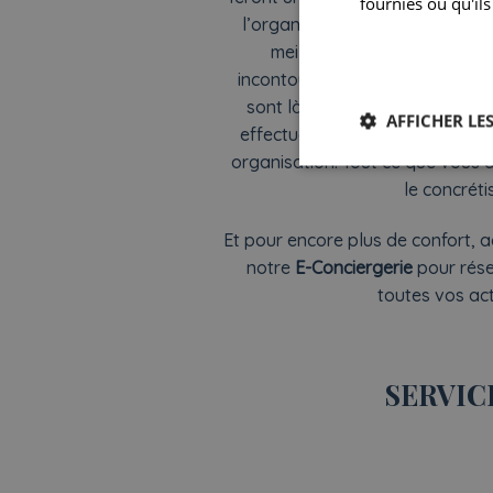
fournies ou qu'ils
l’organisation de votre séjour.
meilleurs restaurants du qua
incontournables, ou un moyen d
sont là pour vous conseiller, 
AFFICHER LES
effectuer vos réservations. Lais
organisation. Tout ce que vous a
le concrétis
Et pour encore plus de confort, 
notre
E-Conciergerie
pour rése
toutes vos act
SERVIC