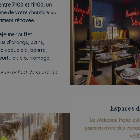
ntre 7h00 et 11h00, un
alme de votre chambre ou
emment rénovée.
jeuner buffet :
jus d’orange, pains,
 la coque bio, beurre,
ourt, lait bio, fromage,…
our un enfant de moins de
Espaces d
Le Welcome Hotel est
parisien avec des espac
véri