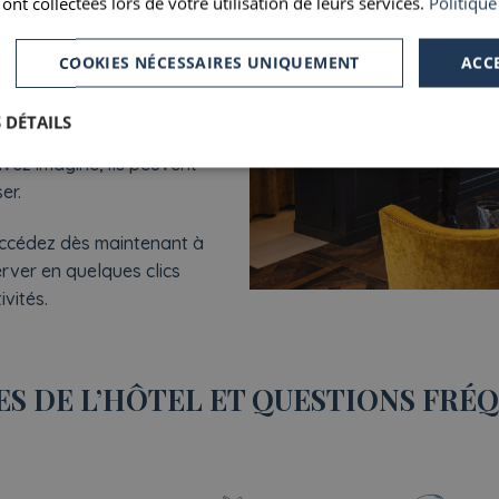
 ont collectées lors de votre utilisation de leurs services.
Politique
 Que vous cherchiez les
rtier, des activités
COOKIES NÉCESSAIRES UNIQUEMENT
ACC
e transport adapté, ils
vous orienter… et même
 DÉTAILS
sez-les simplifier votre
vez imaginé, ils peuvent
er.
accédez dès maintenant à
rver en quelques clics
ivités.
ES DE L’HÔTEL ET QUESTIONS FRÉ