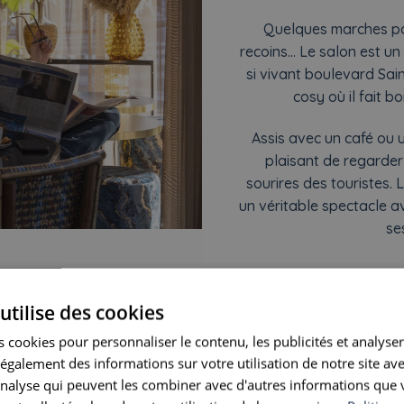
Quelques marches par
recoins… Le salon est un 
si vivant boulevard Sai
cosy où il fait b
Assis avec un café ou un
plaisant de regarder 
sourires des touristes. 
un véritable spectacle a
se
erie
utilise des cookies
 votre service 24h/24 et
 cookies pour personnaliser le contenu, les publicités et analyser 
galement des informations sur votre utilisation de notre site av
e, nos réceptionnistes se
'analyse qui peuvent les combiner avec d'autres informations que 
mpagner chaque jour dans