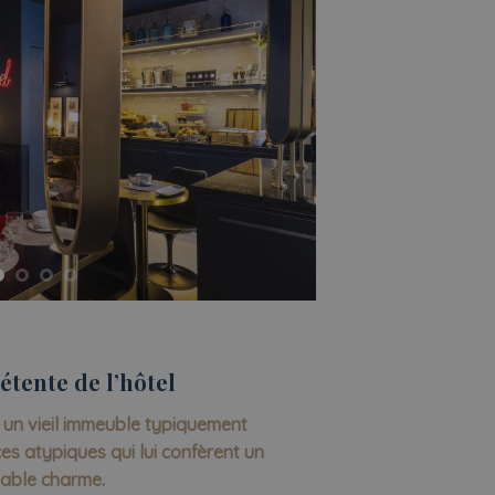
étente de l’hôtel
 un vieil immeuble typiquement
es atypiques qui lui confèrent un
table charme.