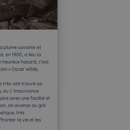
sa plume savante et
à, en 1900, a lieu la
un heureux hasard, c’est
ion « Oscar Wilde,
a très vite trouvé sa
y
, ou
L’Importance
pire avec une facilité et
on, on avance au gré
hétique
, très
ronter la vie et les