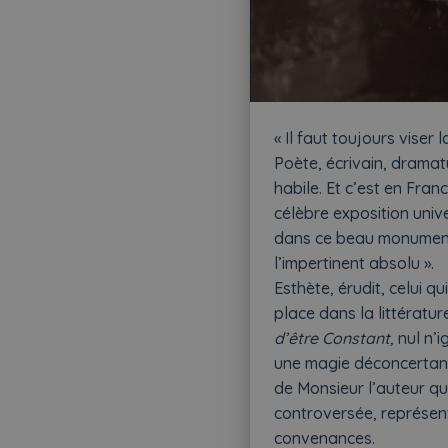
« Il faut toujours viser 
Poète, écrivain, dramat
habile. Et c’est en Fran
célèbre exposition unive
dans ce beau monument p
l’impertinent absolu ».
Esthète, érudit, celui q
place dans la littératu
d’être Constant,
nul n’i
une magie déconcertant
de Monsieur l’auteur qu
controversée, représent
convenances.