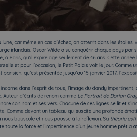
la lune, car même en cas d’échec, on atterrit dans les étoiles. »
urge irlandais, Oscar Wilde a su conquérir chaque pays par 
ce, à Paris, qu’il expire âgé seulement de 46 ans. Cette année l
rselle et pour l’occasion, le Petit Palais voit le jour. Comme 
arisien, qu’est présentée jusqu’au 15 janvier 2017, l’exposit
ui incarne dans l’esprit de tous, l’image du dandy impertinent, 
re. Auteur d’écrits de renom comme
Le Portrait de Dorian Gra
gnore son nom et ses vers. Chacune de ses lignes se lit et s’ins
e. Comme devant un tableau qui suscite une profonde émoti
i nous bouscule et nous pousse à la réflexion. Sa
théorie est
e toute la force et l’impertinence d’un jeune homme prêt à aff