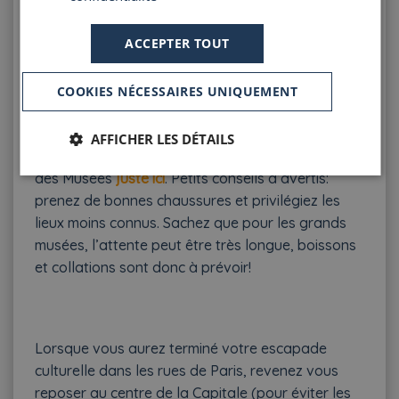
Monsieur Honoré. Une frise présente même la
longue liste des personnages de ses oeuvres et
ACCEPTER TOUT
leurs liens de parenté. On réalise alors le génie de
l’homme!
COOKIES NÉCESSAIRES UNIQUEMENT
AFFICHER LES DÉTAILS
Vous trouverez le programme exhaustif de la Nuit
des Musées
juste ici
. Petits conseils d’avertis:
prenez de bonnes chaussures et privilégiez les
lieux moins connus. Sachez que pour les grands
musées, l’attente peut être très longue, boissons
et collations sont donc à prévoir!
Lorsque vous aurez terminé votre escapade
culturelle dans les rues de Paris, revenez vous
reposer au centre de la Capitale (pour éviter les