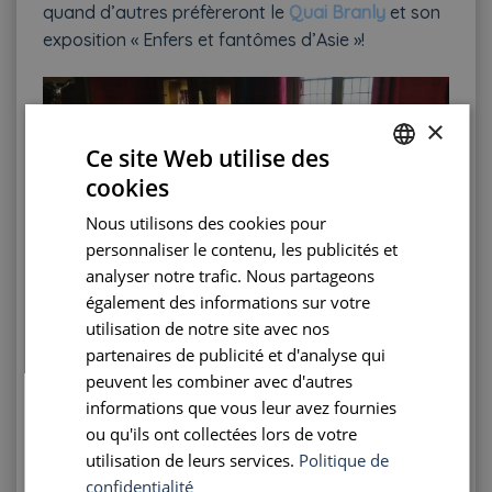
quand d’autres préfèreront le
Quai Branly
et son
exposition « Enfers et fantômes d’Asie »!
×
Ce site Web utilise des
cookies
FRENCH
Nous utilisons des cookies pour
ENGLISH
personnaliser le contenu, les publicités et
PORTUGUESE
analyser notre trafic. Nous partageons
également des informations sur votre
SPANISH
Maison de Balzac
utilisation de notre site avec nos
partenaires de publicité et d'analyse qui
peuvent les combiner avec d'autres
La Maison de Balzac
ouvrira également ses
informations que vous leur avez fournies
portes dans le 16ème arrondissement. Devant le
ou qu'ils ont collectées lors de votre
bureau de l’artiste, on imagine la folie d’écriture,
utilisation de leurs services.
Politique de
la plume addict des mots devant le buste de
confidentialité