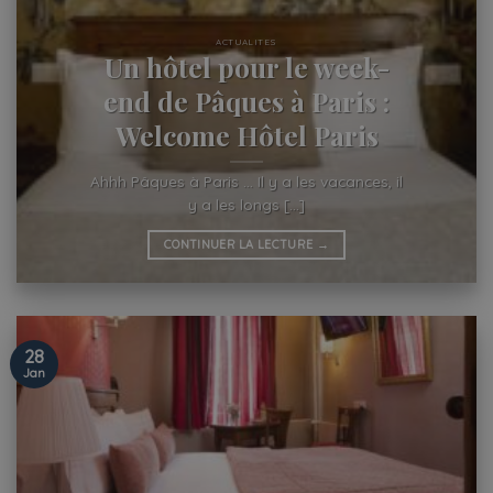
ACTUALITES
Un hôtel pour le week-
end de Pâques à Paris :
Welcome Hôtel Paris
Ahhh Pâques à Paris … Il y a les vacances, il
y a les longs [...]
CONTINUER LA LECTURE
→
28
Jan