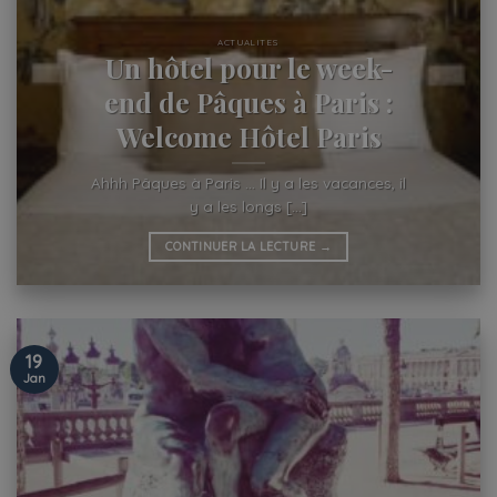
ACTUALITES
Un hôtel pour le week-
end de Pâques à Paris :
Welcome Hôtel Paris
Ahhh Pâques à Paris … Il y a les vacances, il
y a les longs [...]
CONTINUER LA LECTURE
→
19
Jan