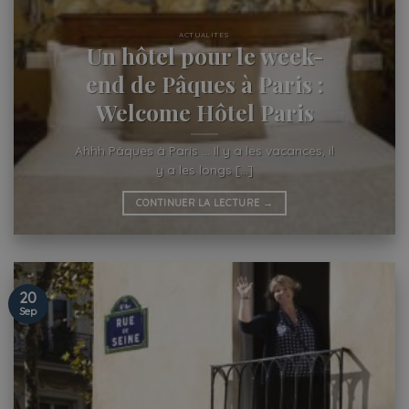
ACTUALITES
Un hôtel pour le week-
end de Pâques à Paris :
Welcome Hôtel Paris
Ahhh Pâques à Paris … Il y a les vacances, il
y a les longs [...]
CONTINUER LA LECTURE
→
20
Sep