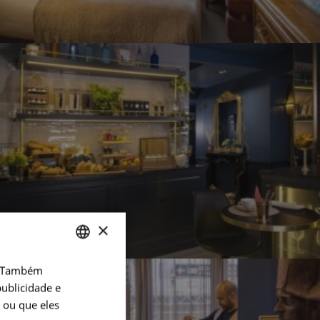
×
o. Também
FRENCH
ublicidade e
ENGLISH
 ou que eles
PORTUGUESE