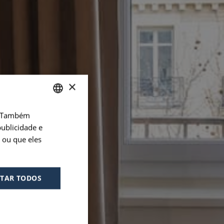
×
o. Também
FRENCH
ublicidade e
ENGLISH
 ou que eles
PORTUGUESE
SPANISH
ITAR TODOS