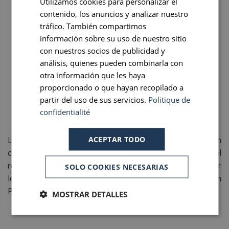
Utilizamos cookies para personalizar el
FRENCH
Armario
contenido, los anuncios y analizar nuestro
ENGLISH
tráfico. También compartimos
Cuarto de baño con ducha
PORTUGUESE
información sobre su uso de nuestro sitio
Secador
con nuestros socios de publicidad y
SPANISH
análisis, quienes pueden combinarla con
Productos de bienvenida
otra información que les haya
Escritorio
proporcionado o que hayan recopilado a
partir del uso de sus servicios.
Politique de
No fumador
confidentialité
ACEPTAR TODO
Los tonos cálidos de las habitaciones clásicas acogen
con mimo a las parejas que quieran disfrutar del
romanticismo parisino. La vista de los edificios de sillar
SOLO COOKIES NECESARIAS
le recordará que el Welcome Hotel está realmente en
París…
MOSTRAR DETALLES