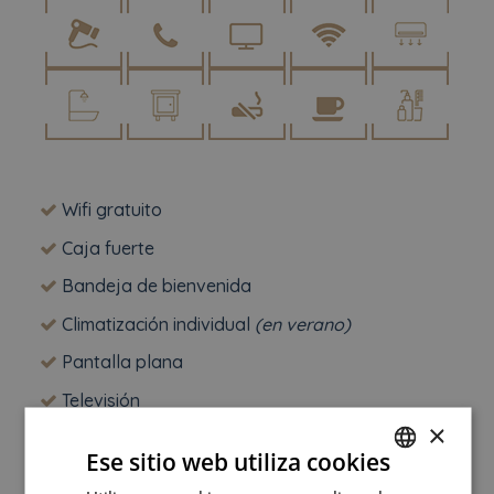
Wifi gratuito
Caja fuerte
Bandeja de bienvenida
Climatización individual
(en verano)
Pantalla plana
Televisión
×
Teléfono
Ese sitio web utiliza cookies