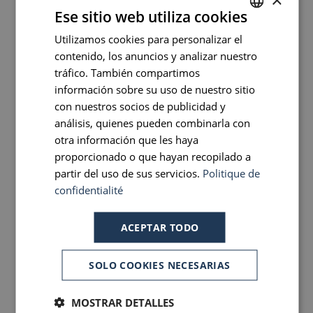
Caja fuerte
Ese sitio web utiliza cookies
Bandeja de bienvenida
Utilizamos cookies para personalizar el
FRENCH
Climatización individual
(en verano)
contenido, los anuncios y analizar nuestro
ENGLISH
tráfico. También compartimos
Pantalla plana
PORTUGUESE
información sobre su uso de nuestro sitio
Televisión
con nuestros socios de publicidad y
SPANISH
análisis, quienes pueden combinarla con
otra información que les haya
proporcionado o que hayan recopilado a
partir del uso de sus servicios.
Politique de
Armario
confidentialité
Cuarto de baño con ducha
Secador
ACEPTAR TODO
Productos de bienvenida
SOLO COOKIES NECESARIAS
Escritorio
No fumador
MOSTRAR DETALLES