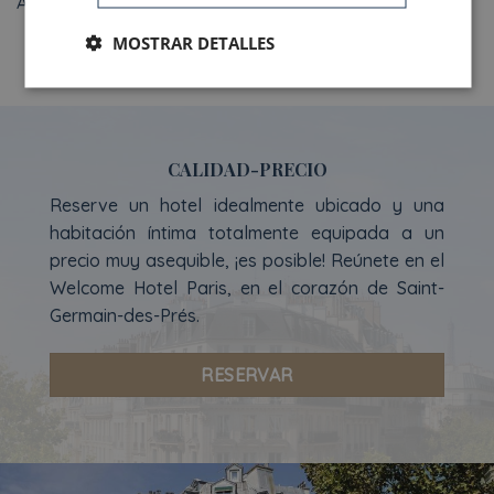
Acceso para personas con movilidad reducida.
MOSTRAR DETALLES
CALIDAD-PRECIO
Reserve un hotel idealmente ubicado y una
habitación íntima totalmente equipada a un
precio muy asequible, ¡es posible! Reúnete en el
Welcome Hotel Paris, en el corazón de Saint-
Germain-des-Prés.
RESERVAR