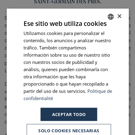
SAINT-GERMAIN DES PRÉS.
×
Situado en el centro de París, en una de las zonas más
Ese sitio web utiliza cookies
animadas, el Welcome Hotel es el trampolín ideal para
descubrir la ciudad. Situado en la esquina entre el
Utilizamos cookies para personalizar el
FRENCH
contenido, los anuncios y analizar nuestro
afamado Boulevard Saint-Germain y la agradable rue
ENGLISH
tráfico. También compartimos
de Seine, permite una deliciosa inmersión en el día a día
PORTUGUESE
información sobre su uso de nuestro sitio
de los parisinos. Siguiendo esta última vía llegará en
con nuestros socios de publicidad y
pocos minutos al Pont des Arts y al Museo del Louvre.
SPANISH
análisis, quienes pueden combinarla con
La Catedral de Notre-Dame le espera en su isla…
otra información que les haya
proporcionado o que hayan recopilado a
Disfrutará de un paseo muy agradable para ir a
partir del uso de sus servicios.
Politique de
visitarla. Caminar es una gran manera de recorrer París.
confidentialité
Pero para aquellos que lo deseen, el Welcome Hotel
está rodeado por numerosas líneas de metro y de
ACEPTAR TODO
autobús. Restaurantes, galerías, cafeterías, boutiques
de moda… ¡Este es Saint-Germain des Prés!
SOLO COOKIES NECESARIAS