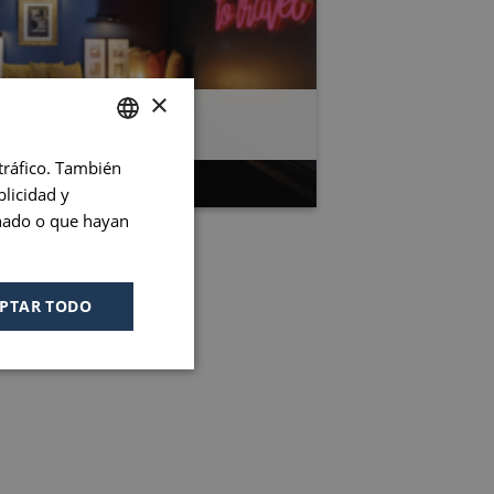
×
STAY BB OFFER
 tráfico. También
FRENCH
licidad y
ENGLISH
onado o que hayan
PORTUGUESE
SPANISH
PTAR TODO