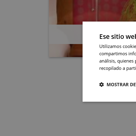
LONG STAY O
Ese sitio we
Utilizamos cookie
compartimos infor
análisis, quiene
recopilado a parti
MOSTRAR DE