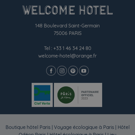
148 Boulevard Saint-Germain
75006 PARIS
Tel :
+33 1 46 34 24 80
welcome-hotel@orange.fr
Boutique hôtel Paris
|
Voyage écologique à Paris
|
Hôtel
Odéon Paris
|
Hôtel écologique à Paris
|
Lieu