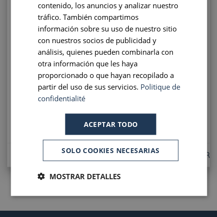
contenido, los anuncios y analizar nuestro
ENGLISH
tráfico. También compartimos
PORTUGUESE
información sobre su uso de nuestro sitio
con nuestros socios de publicidad y
SPANISH
I BOOK NOW!
análisis, quienes pueden combinarla con
otra información que les haya
proporcionado o que hayan recopilado a
Offer subject to conditions and upon availability.
partir del uso de sus servicios.
Politique de
confidentialité
ACEPTAR TODO
SOLO COOKIES NECESARIAS
LONG STAY OFFER
MOSTRAR DETALLES