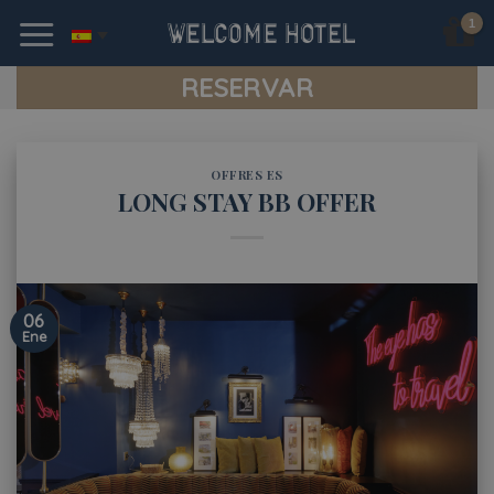
Skip
to
content
RESERVAR
OFFRES ES
LONG STAY BB OFFER
06
Ene