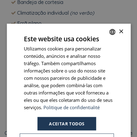
Bandeja de cortesia
Climatização individual
(no verão)
Ecrã plano
×
Telefone
Este website usa cookies
Utilizamos cookies para personalizar
FRENCH
conteúdo, anúncios e analisar nosso
Guarda-roupas
ENGLISH
tráfego. Também compartilhamos
Casa de banho
PORTUGUESE
informações sobre o uso do nosso site
com nossos parceiros de publicidade e
Secador de cabelos
SPANISH
análise, que podem combiná-las com
Produtos de boas-vindas
outras informações que você forneceu a
Mesa de escritório
eles ou que eles coletaram do uso de seus
serviços.
Politique de confidentialité
Não fumadores
ACEITAR TODOS
Os quartos Clássico Twin do Welcome Hotel, em tons de