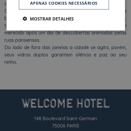
APENAS COOKIES NECESSÁRIOS
cinzento e vermelho, se adaptam a todos os gostos.
Com as suas cortinas que ocultam a luz, casa de
banhos privativa, acesso à internet Wi-fi e climatização,
MOSTRAR DETALHES
tais quartos são a promessa de um repouso bem
merecido após um dia de descobertas animadas pelas
ruas parisienses.
Do lado de fora das janelas a cidade se agita, porém,
seus vidros duplos garantem silêncio e paz ao seu
ninho.
148 Boulevard Saint-Germain
75006 PARIS